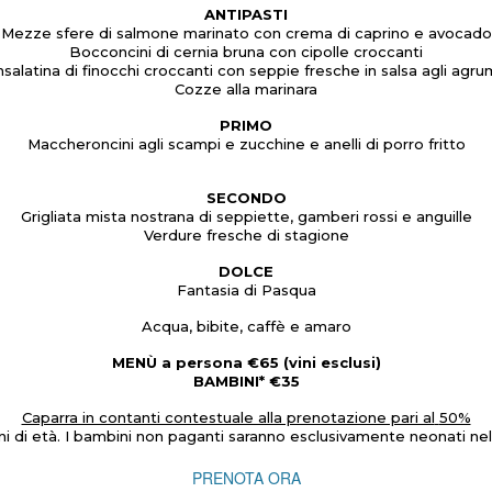
ANTIPASTI
Mezze sfere di salmone marinato con crema di caprino e avocado
Bocconcini di cernia bruna con cipolle croccanti
nsalatina di finocchi croccanti con seppie fresche in salsa agli agru
Cozze alla marinara
PRIMO
Maccheroncini agli scampi e zucchine e anelli di porro fritto
SECONDO
Grigliata mista nostrana di seppiette, gamberi rossi e anguille
Verdure fresche di stagione
DOLCE
Fantasia di Pasqua
Acqua, bibite, caffè e amaro
MENÙ a persona €65 (vini esclusi)
BAMBINI* €35
Caparra in contanti contestuale alla prenotazione pari al
50%
ni di età. I bambini non paganti saranno esclusivamente neonati n
PRENOTA ORA